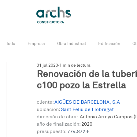
Todo
Empresa
Obra Industrial
Edificación
Ob
31 jul 2020
1 min de lectura
Noticias
Obra industrial en curso
Edificación en c
Renovación de la tuber
c100 pozo la Estrella
cliente:
AIGÜES DE BARCELONA, S.A
ubicación
: 
Sant Feliu de Llobregat
dirección de obra:
Antonio Arroyo Campos
(
año de finalización:
 2020
presupuesto:
774.872 €