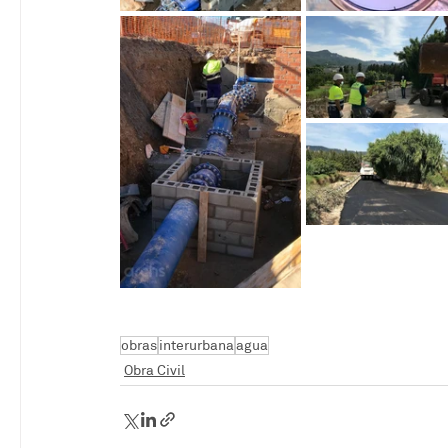
obras
interurbana
agua
Obra Civil