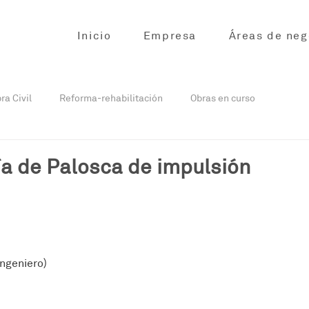
Inicio
Empresa
Áreas de neg
ra Civil
Reforma-rehabilitación
Obras en curso
urso
Obra civil en curso
Reformas en curso
ía de Palosca de impulsión
Ingeniero)