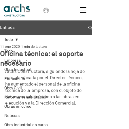
Entrada
Todo
11 ene 2020
1 min de lectura
Todo
Oficina técnica: el soporte
Empresa
necesario
Obra Industrial
Archs Constructora, siguiendo la hoja de 
ruta planificada por el  Director Técnico, 
Edificación
ha aumentado el personal de la oficina 
Obra Civil
técnica de la  empresa, con el objeto de 
dar mayor valor añadido a las obras en  
Reforma-rehabilitación
ejecución y a la Dirección Comercial.
Obras en curso
Noticias
Obra industrial en curso