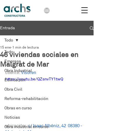
Entrada
Todo
15 ene
1 min de lectura
Todo
46 viviendas sociales en
Empresa
Malgrat de Mar
Obra Industrial
cliente:
Visoren
https://youtu.be/QZsnvTY1twQ
Edificación
Obra Civil
Reforma-rehabilitación
Obras en curso
Noticias
ubicación:
c/ Isaac Albéniz, 42  08380 - 
Obra industrial en curso