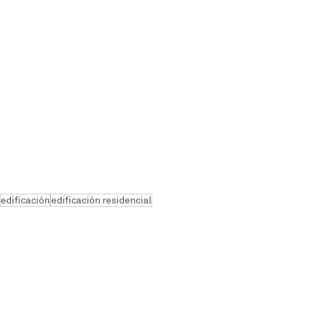
edificación
edificación residencial
Edificación
Noticias