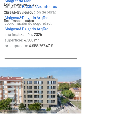
Malgrat de Mar
Edificación en curso
proyecto: 
BAMMP Arquitectes
dirección y ejecución de obra:
Obra civil en curso
Malgosa&Delgado ArqTec
Reformas en curso
coordinación de seguridad: 
Malgosa&Delgado ArqTec
año finalización:
 2025
superficie:
 4.308 m² 
presupuesto:
 4.958.267.47 €