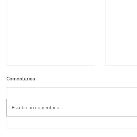
Comentarios
Escribir un comentario...
Construiremos 19 nuevas
Entregada
viviendas en Barcelona
46 vivie