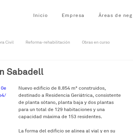
Inicio
Empresa
Áreas de neg
ra Civil
Reforma-rehabilitación
Obras en curso
urso
Obra civil en curso
Reformas en curso
en Sabadell
10e
Nuevo edificio de 8.854 m² construidos, 
p4/
destinado a Residencia Geriátrica, consistente 
de planta sótano, planta baja y dos plantas 
para un total de 129 habitaciones y una 
capacidad máxima de 153 residentes.
La forma del edificio se alinea al vial y en su 