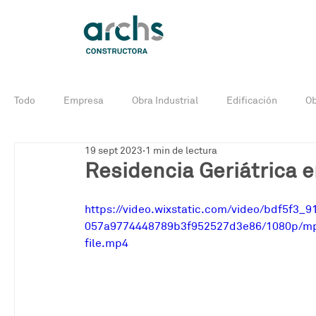
Todo
Empresa
Obra Industrial
Edificación
Ob
19 sept 2023
1 min de lectura
Noticias
Obra industrial en curso
Edificación en c
Residencia Geriátrica 
https://video.wixstatic.com/video/bdf5f3_9
057a9774448789b3f952527d3e86/1080p/m
file.mp4