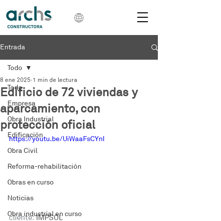
Entrada
Todo
8 ene 2025
1 min de lectura
Todo
Edificio de 72 viviendas y
Empresa
aparcamiento, con
Obra Industrial
protección oficial
Edificación
https://youtu.be/UiWaaFsCYnI
Obra Civil
Reforma-rehabilitación
Obras en curso
Noticias
Obra industrial en curso
cliente:
 IMPSOL