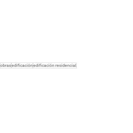
obras
edificación
edificación residencial
Edificación
Entradas relacionadas
Ver todo