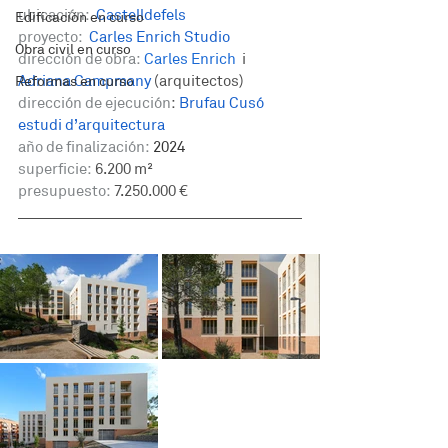
ubicación:
Castelldefels
Edificación en curso
proyecto: 
Carles Enrich Studio
Obra civil en curso
dirección de obra:
Carles Enrich
  i
Adriana Campmany
 (arquitectos)
Reformas en curso
dirección de ejecución
: 
Brufau Cusó 
estudi d’arquitectura
año de finalización:
 2024
superficie:
 6.200 m² 
presupuesto:
 7.250.000 €