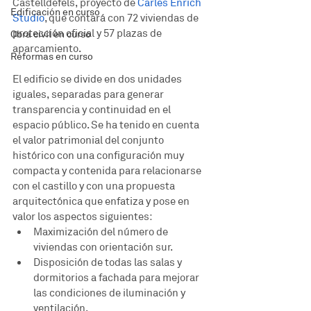
Castelldefels, proyecto de 
Carles Enrich 
Edificación en curso
Studio
, que contará con 72 viviendas de 
protección oficial y 57 plazas de 
Obra civil en curso
aparcamiento. 
Reformas en curso
El edificio se divide en dos unidades 
iguales, separadas para generar 
transparencia y continuidad en el 
espacio público. Se ha tenido en cuenta 
el valor patrimonial del conjunto 
histórico con una configuración muy 
compacta y contenida para relacionarse 
con el castillo y con una propuesta 
arquitectónica que enfatiza y pose en 
valor los aspectos siguientes: 
Maximización del número de 
viviendas con orientación sur. 
Disposición de todas las salas y 
dormitorios a fachada para mejorar 
las condiciones de iluminación y 
ventilación.