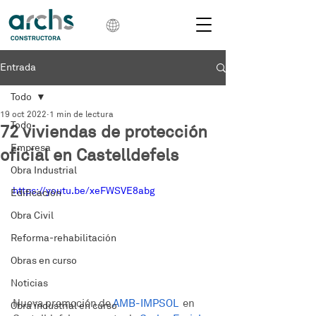
Entrada
Todo
19 oct 2022
1 min de lectura
Todo
72 viviendas de protección
Empresa
oficial en Castelldefels
Obra Industrial
https://youtu.be/xeFWSVE8abg
Edificación
Obra Civil
Reforma-rehabilitación
Obras en curso
Noticias
Nueva promoción de 
AMB-IMPSOL
  en 
Obra industrial en curso