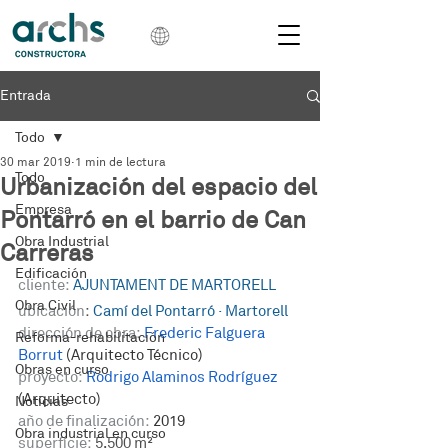
Entrada
Todo
30 mar 2019
1 min de lectura
Todo
Urbanización del espacio del
Empresa
Pontarró en el barrio de Can
Obra Industrial
Carreras
Edificación
cliente:
AJUNTAMENT DE MARTORELL
Obra Civil
ubicación
: 
Camí del Pontarró · Martorell
dirección de obra:
Frederic Falguera 
Reforma-rehabilitación
Borrut
 (Arquitecto Técnico)
Obras en curso
proyecto:
Rodrigo Alaminos Rodríguez
(Arquitecto)
Noticias
año de finalización:
 2019
Obra industrial en curso
superfície:
 5.500 m²