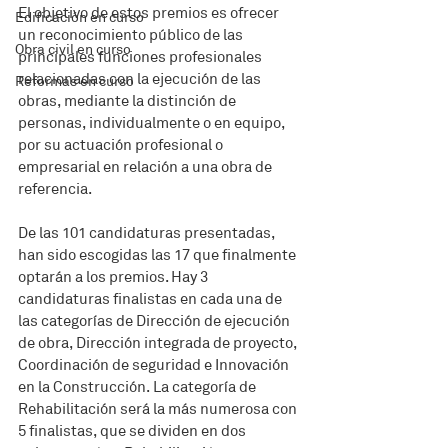
El objetivo de estos premios es ofrecer 
Edificación en curso
un reconocimiento público de las 
Obra civil en curso
principales funciones profesionales 
relacionadas con la ejecución de las 
Reformas en curso
obras, mediante la distinción de 
personas, individualmente o en equipo, 
por su actuación profesional o 
empresarial en relación a una obra de 
referencia.
De las 101 candidaturas presentadas, 
han sido escogidas las 17 que finalmente 
optarán a los premios. Hay 3 
candidaturas finalistas en cada una de 
las categorías de Dirección de ejecución 
de obra, Dirección integrada de proyecto, 
Coordinación de seguridad e Innovación 
en la Construcción. La categoría de 
Rehabilitación será la más numerosa con 
5 finalistas, que se dividen en dos 