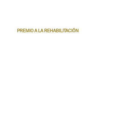
PREMIO A LA REHABILITACIÓN 
FUNCIONAL
Polideportivo municipal Joan Ortoll en 
Calafell
Candidatura:
 Enric Batlle, 
Joan Roig
, Ivan 
Sánchez, Mario Súñer, Francesc Puig, 
Iñaki Cacho
Empresa:
Batlle & Roig Arquitectura