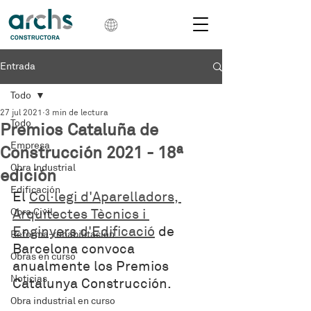
Entrada
Todo
27 jul 2021
3 min de lectura
Todo
Premios Cataluña de
Empresa
Construcción 2021 - 18ª
Obra Industrial
edición
Edificación
El
Col·legi d'Aparelladors, 
Arquitectes Tècnics i 
Obra Civil
Enginyers d'Edificació
 de 
Reforma-rehabilitación
Barcelona convoca 
Obras en curso
anualmente los Premios 
Noticias
Catalunya Construcción.
Obra industrial en curso