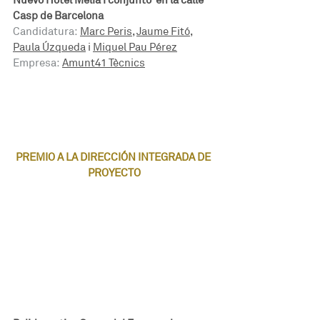
Nuevo Hotel Melià i conjunto  en la calle 
Casp de Barcelona
Candidatura: 
Marc Peris
, 
Jaume Fitó
, 
Paula Úzqueda
 i 
Miquel Pau Pérez
Empresa:
Amunt41 Tècnics
PREMIO A LA DIRECCIÓN INTEGRADA DE 
PROYECTO