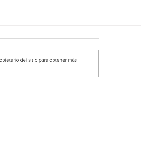
opietario del sitio para obtener más
ndustrial para la
Iniciamos la rehabilitac
ón y
de una nave industrial e
miento de plantas
Viladecans
les y
ntos alimenticios