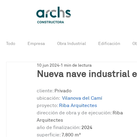
Todo
Empresa
Obra Industrial
Edificación
Ob
10 jun 2024
1 min de lectura
Noticias
Obra industrial en curso
Edificación en c
Nueva nave industrial 
cliente:
 Privado
ubicación:
Vilanova del Camí
proyecto: 
Riba Arquitectes
dirección de obra y de ejecución: 
Riba 
Arquitectes
año de finalización:
 2024
superficie:
 7.800 m² 