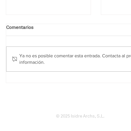
Comentarios
Ya no es posible comentar esta entrada. Contacta al pr
información.
Ampliación de la planta de
Edificio i
producción de Miquel y
producci
Costas
almacena
medicina
compleme
© 2025 Isidre Archs, S.L.